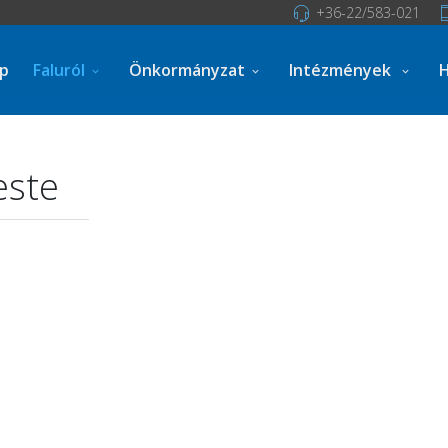
+36-22/583-021
ap
Faluról
Önkormányzat
Intézmények
H
este