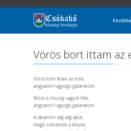
Kezdől
Vörös bort ittam az 
Vörös bort ittam az este,
angyalom ragyogó galambom.
Most is részeg vagyok tőle,
angyalom ragyogó galambom.
A lábamon alig-alig állok,
mégis szeretnek a lányok,