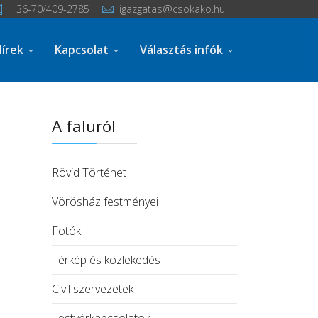
+36-70/409-2785
igazgatas@csokako.hu
írek
Kapcsolat
Választás infók
A faluról
Rövid Történet
Vörösház festményei
Fotók
Térkép és közlekedés
Civil szervezetek