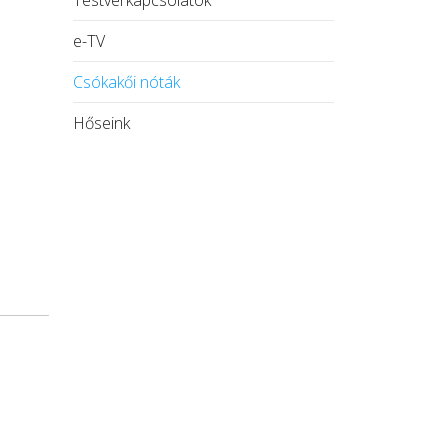
Testvérkapcsolatok
e-TV
Csókakői nóták
Hőseink