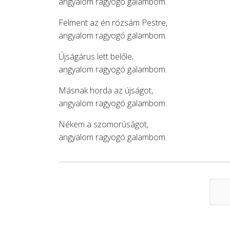
angyalom ragyogó galambom.
Felment az én rózsám Pestre,
angyalom ragyogó galambom.
Újságárus lett belőle,
angyalom ragyogó galambom.
Másnak horda az újságot,
angyalom ragyogó galambom.
Nékem a szomorúságot,
angyalom ragyogó galambom.