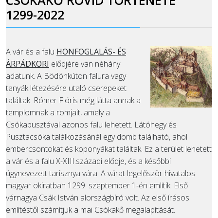
CSÓKAKŐ RÖVID TÖRTÉNETE
1299-2022
A vár és a falu
HONFOGLALÁS- ÉS
ÁRPÁDKORI
elődjére van néhány
adatunk. A Bödönkúton falura vagy
tanyák létezésére utaló cserepeket
találtak. Rómer Flóris még látta annak a
templomnak a romjait, amely a
Csókapusztával azonos falu lehetett. Látóhegy és
Pusztacsóka találkozásánál egy domb található, ahol
embercsontokat és koponyákat találtak. Ez a terület lehetett
a vár és a falu X-XIII.századi elődje, és a későbbi
úgynevezett tarisznya vára. A várat legelőször hivatalos
magyar okiratban 1299. szeptember 1-én említik. Első
várnagya Csák István alországbíró volt. Az első írásos
említéstől számítjuk a mai Csókakő megalapítását.