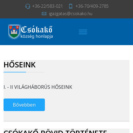
+36-22/583-021
+36-70/409-2785
igazgatas@csokako.hu
HŐSEINK
I. - II VILÁGHÁBORÚS HŐSEINK
Bővebben