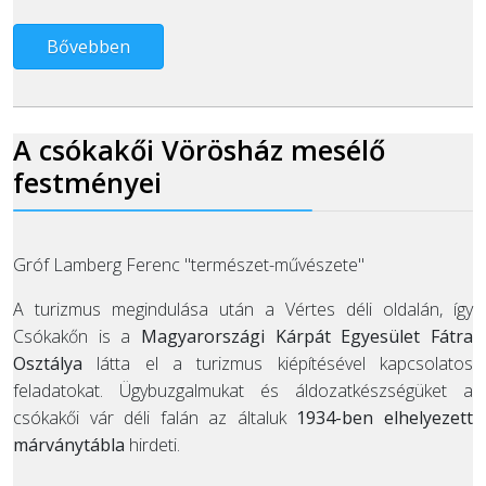
Bővebben
A csókakői Vörösház mesélő
festményei
Gróf Lamberg Ferenc "természet-művészete"
A turizmus megindulása után a Vértes déli oldalán, így
Csókakőn is a
Magyarországi Kárpát Egyesület Fátra
Osztálya
látta el a turizmus kiépítésével kapcsolatos
feladatokat. Ügybuzgalmukat és áldozatkészségüket a
csókakői vár déli falán az általuk
1934-ben elhelyezett
márványtábla
hirdeti.