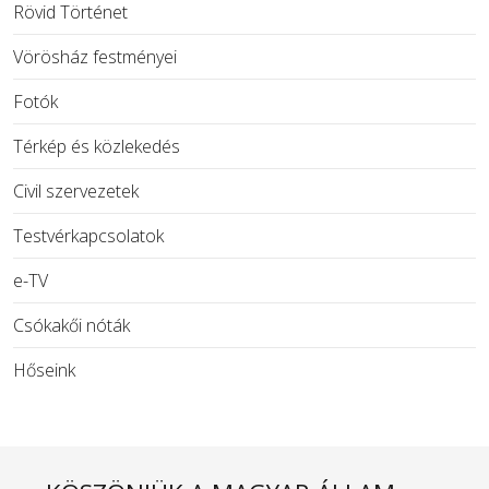
Rövid Történet
Vörösház festményei
Fotók
Térkép és közlekedés
Civil szervezetek
Testvérkapcsolatok
e-TV
Csókakői nóták
Hőseink