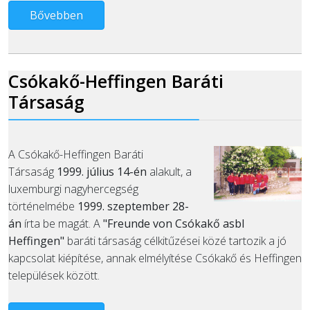
Bővebben
Csókakő-Heffingen Baráti
Társaság
A Csókakő-Heffingen Baráti
Társaság
1999. július 14-én
alakult, a
luxemburgi nagyhercegség
történelmébe
1999. szeptember 28-
án
írta be magát. A
"Freunde von Csókakő asbl
Heffingen"
baráti társaság célkitűzései közé tartozik a jó
kapcsolat kiépítése, annak elmélyítése Csókakő és Heffingen
települések között.