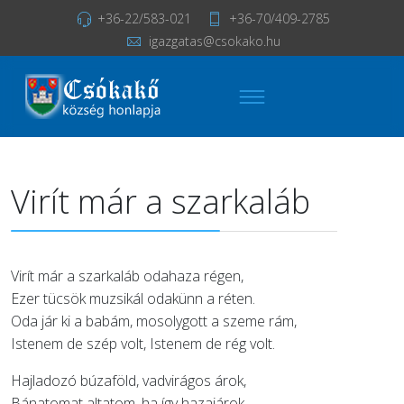
+36-22/583-021
+36-70/409-2785
igazgatas@csokako.hu
Virít már a szarkaláb
Virít már a szarkaláb odahaza régen,
Ezer tücsök muzsikál odakünn a réten.
Oda jár ki a babám, mosolygott a szeme rám,
Istenem de szép volt, Istenem de rég volt.
Hajladozó búzaföld, vadvirágos árok,
Bánatomat altatom, ha így hazajárok.