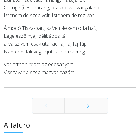
Csilingelő est harang, összebúvó vadgalamb,
Istenem de szép volt, Istenem de rég volt.
Álmodó Tisza-part, szívem-lelkem oda hajt,
Legelésző nyáj, délibábos táj,
árva szívem csak utánad fáj-fáj-fáj-fáj.
Nádfedél faluvég, eljutok-e haza még.
Vár otthon reám az édesanyám,
Visszavár a szép magyar hazám.
Előző
Következő
A faluról