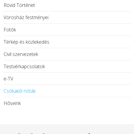
Rövid Történet
Vörösház festményei
Fotók
Térkép és közlekedés
Civil szervezetek
Testvérkapcsolatok
e-TV
Csókakői nóták
Hőseink