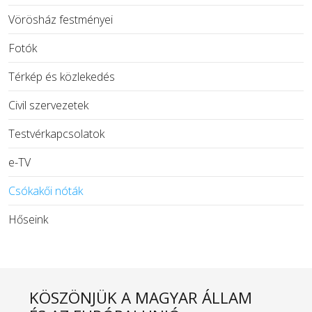
Vörösház festményei
Fotók
Térkép és közlekedés
Civil szervezetek
Testvérkapcsolatok
e-TV
Csókakői nóták
Hőseink
KÖSZÖNJÜK A MAGYAR ÁLLAM