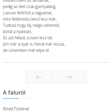
Elvitted tőlem az álmaimat,
pedig az élet csak gyertyaláng,
Lassan felőrlöd a vágyamat,
mire felébredsz késő lesz már,
Tudtad, hogy fáj, mégis elmentél,
bíztál a nyárban,
És azt hitted, sosem lesz tél,
Jön már a nyár is, hívnál már vissza,
de szívemben már képe él.
Előző
Következő
A faluról
Rövid Történet