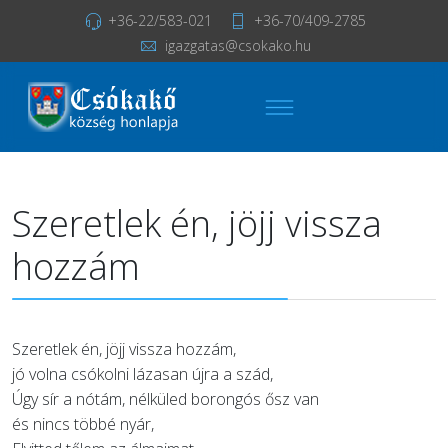
+36-22/583-021
+36-70/409-2785
igazgatas@csokako.hu
Szeretlek én, jöjj vissza
hozzám
Szeretlek én, jöjj vissza hozzám,
jó volna csókolni lázasan újra a szád,
Úgy sír a nótám, nélküled borongós ősz van
és nincs többé nyár,