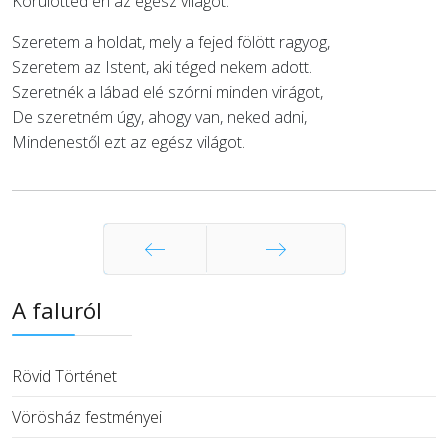
Körülötted én az egész világot.
Szeretem a holdat, mely a fejed fölött ragyog,
Szeretem az Istent, aki téged nekem adott.
Szeretnék a lábad elé szórni minden virágot,
De szeretném úgy, ahogy van, neked adni,
Mindenestől ezt az egész világot.
Előző
Következő
A faluról
Rövid Történet
Vörösház festményei