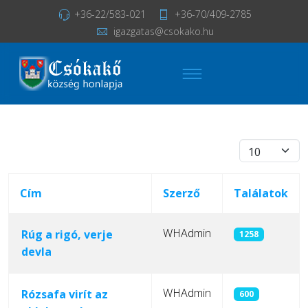
+36-22/583-021
+36-70/409-2785
igazgatas@csokako.hu
Tételek #
Cím
Szerző
Találatok
WHAdmin
Rúg a rigó, verje
1258
devla
WHAdmin
Rózsafa virít az
600