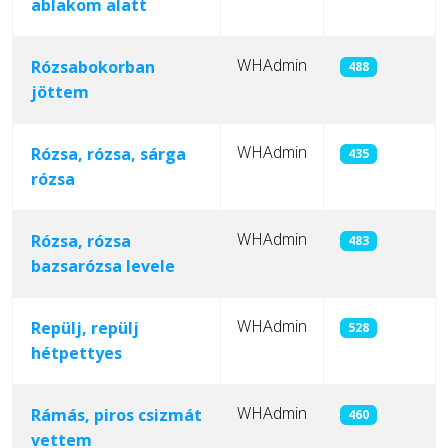
ablakom alatt
WHAdmin
Rózsabokorban
488
jöttem
WHAdmin
Rózsa, rózsa, sárga
435
rózsa
WHAdmin
Rózsa, rózsa
483
bazsarózsa levele
WHAdmin
Repülj, repülj
528
hétpettyes
WHAdmin
Rámás, piros csizmát
460
vettem