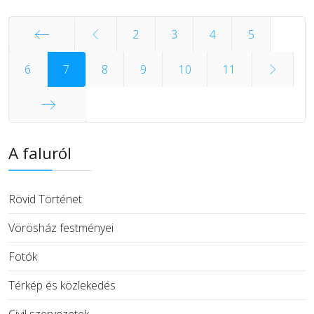
2
3
4
5
Első
6
7
8
9
10
11
Utolsó
A faluról
Rövid Történet
Vörösház festményei
Fotók
Térkép és közlekedés