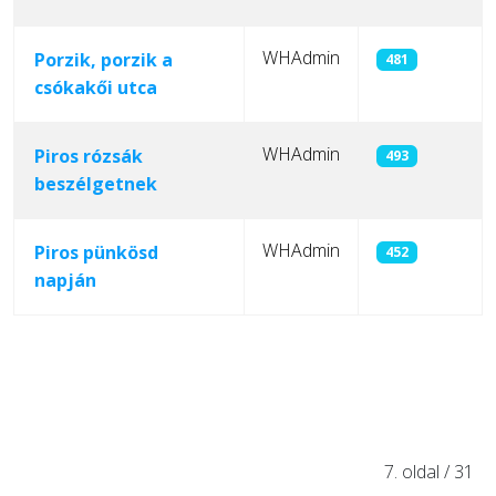
WHAdmin
Porzik, porzik a
481
csókakői utca
WHAdmin
Piros rózsák
493
beszélgetnek
WHAdmin
Piros pünkösd
452
napján
Cikkek
7. oldal / 31