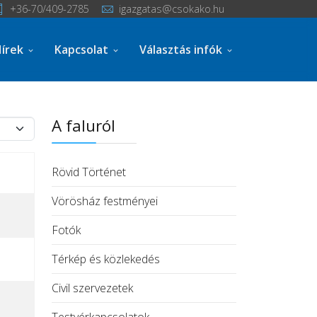
+36-70/409-2785
igazgatas@csokako.hu
írek
Kapcsolat
Választás infók
A faluról
lek #
Rövid Történet
Vörösház festményei
Fotók
Térkép és közlekedés
Civil szervezetek