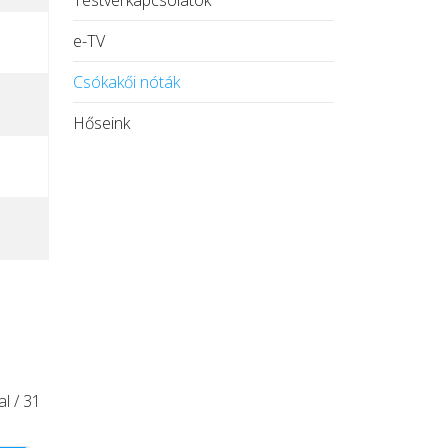
Testvérkapcsolatok
e-TV
Csókakői nóták
Hőseink
al / 31