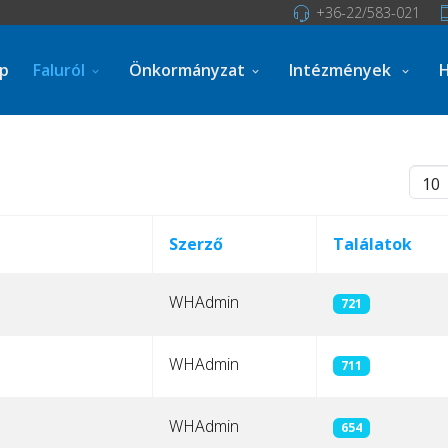
+36-22/583-021
ap
Faluról
Önkormányzat
Intézmények
H
Téte
Szerző
Találatok
WHAdmin
721
WHAdmin
711
WHAdmin
654