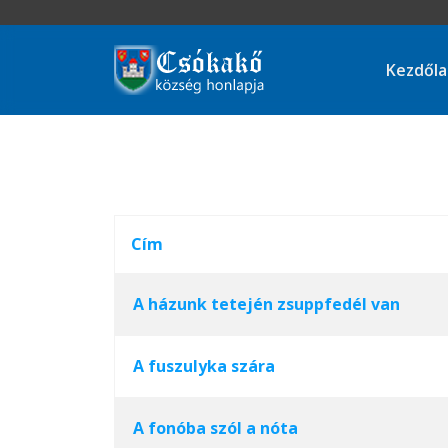
Kezdől
Cím
A házunk tetején zsuppfedél van
A fuszulyka szára
A fonóba szól a nóta