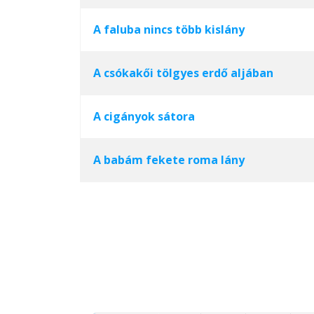
A faluba nincs több kislány
A csókakői tölgyes erdő aljában
A cigányok sátora
A babám fekete roma lány
Cikkek