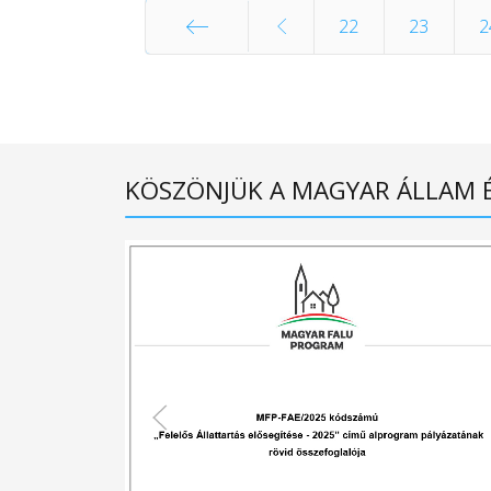
22
23
2
Első
KÖSZÖNJÜK A MAGYAR ÁLLAM 