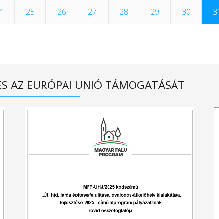
4
25
26
27
28
29
30
3
ÉS AZ EURÓPAI UNIÓ TÁMOGATÁSÁT