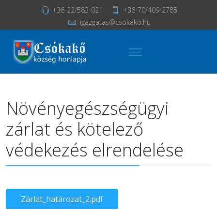
+36-22/583-021
+36-70/409-2785
igazgatas@csokako.hu
Növényegészségügyi
zárlat és kötelező
védekezés elrendelése
Zárlat_határozat_2.pdf