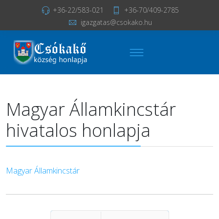
+36-22/583-021
+36-70/409-2785
igazgatas@csokako.hu
Magyar Államkincstár
hivatalos honlapja
Magyar Államkincstár