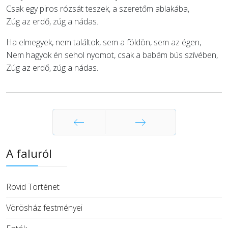
Csak egy piros rózsát teszek, a szeretőm ablakába,
Zúg az erdő, zúg a nádas.
Ha elmegyek, nem találtok, sem a földön, sem az égen,
Nem hagyok én sehol nyomot, csak a babám bús szívében,
Zúg az erdő, zúg a nádas.
Előző
Következő
A faluról
Rövid Történet
Vörösház festményei