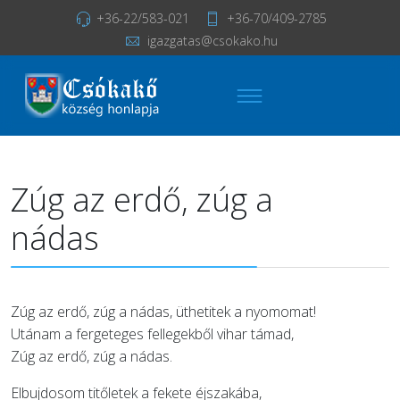
+36-22/583-021
+36-70/409-2785
igazgatas@csokako.hu
Zúg az erdő, zúg a
nádas
Zúg az erdő, zúg a nádas, üthetitek a nyomomat!
Utánam a fergeteges fellegekből vihar támad,
Zúg az erdő, zúg a nádas.
Elbujdosom titőletek a fekete éjszakába,