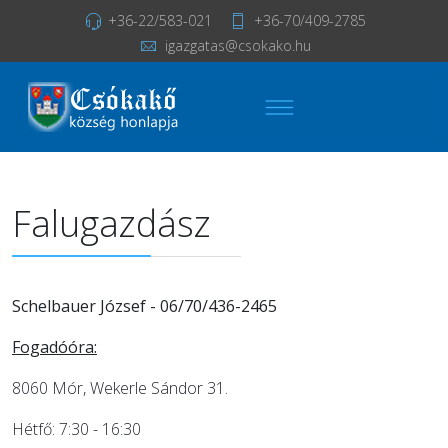
+36-22/583-021
+36-70/409-2785
igazgatas@csokako.hu
Falugazdász
Schelbauer József - 06/70/436-2465
Fogadóóra:
8060 Mór, Wekerle Sándor 31.
Hétfő: 7:30 - 16:30