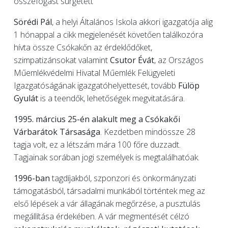
összefogást sürgetett
Sörédi Pál
, a helyi Általános Iskola akkori igazgatója alig
1 hónappal a cikk megjelenését követően találkozóra
hívta össze Csókakőn az érdeklődőket,
szimpatizánsokat valamint
Csutor Évát
, az Országos
Műemlékvédelmi Hivatal Műemlék Felügyeleti
Igazgatóságának igazgatóhelyettesét, tovább
Fülöp
Gyulát
is a teendők, lehetőségek megvitatására.
1995. március 25-én
alakult meg a Csókakői
Várbarátok Társasága
. Kezdetben mindössze 28
tagja volt, ez a létszám mára 100 főre duzzadt.
Tagjainak sorában jogi személyek is megtalálhatóak.
1996-ban
tagdíjakból, szponzori és önkormányzati
támogatásból, társadalmi munkából történtek meg az
első lépések a vár állagának megőrzése, a pusztulás
megállítása érdekében. A vár megmentését célzó