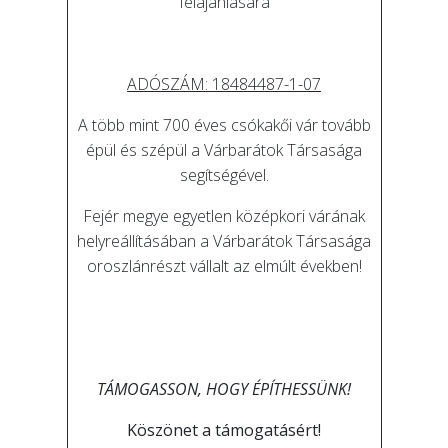
felajánlására
ADÓSZÁM: 18484487-1-07
A több mint 700 éves csókakői vár tovább
épül és szépül a Várbarátok Társasága
segítségével.
Fejér megye egyetlen középkori várának
helyreállításában a Várbarátok Társasága
oroszlánrészt vállalt az elmúlt években!
TÁMOGASSON, HOGY ÉPÍTHESSÜNK!
Köszönet a támogatásért!