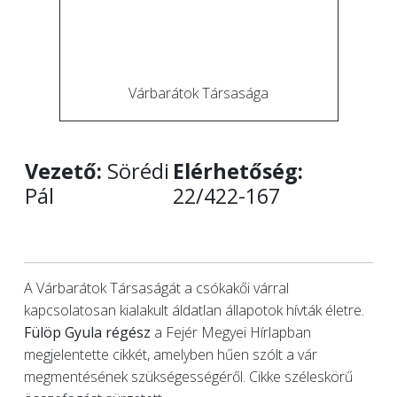
Várbarátok Társasága
Vezető:
Sörédi
Elérhetőség:
Pál
22/422-167
A Várbarátok Társaságát a csókakői várral
kapcsolatosan kialakult áldatlan állapotok hívták életre.
Fülöp Gyula régész
a Fejér Megyei Hírlapban
megjelentette cikkét, amelyben hűen szólt a vár
megmentésének szükségességéről. Cikke széleskörű