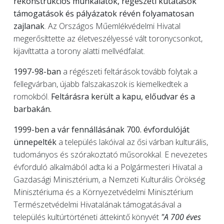
rekonstrukciós munkálatok, régészeti kutatások
támogatások és pályázatok révén folyamatosan
zajlanak
. Az Országos Műemlékvédelmi Hivatal
megerősíttette az életveszélyessé vált toronycsonkot,
kijavíttatta a torony alatti mellvédfalat.
1997-98-ban
a régészeti feltárások tovább folytak a
fellegvárban, újabb falszakaszok is kiemelkedtek a
romokból.
Feltárásra került a kapu, előudvar és a
barbakán.
1999-ben a vár fennállásának 700. évfordulóját
ünnepelték
a település lakóival az ősi várban kulturális,
tudományos és szórakoztató műsorokkal. E nevezetes
évforduló alkalmából adta ki a Polgármesteri Hivatal a
Gazdasági Minisztérium, a Nemzeti Kulturális Örökség
Minisztériuma és a Környezetvédelmi Minisztérium
Természetvédelmi Hivatalának támogatásával a
település kultúrtörténeti áttekintő könyvét
"A 700 éves