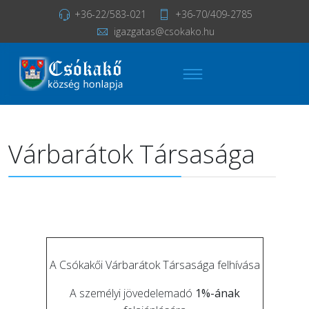
+36-22/583-021
+36-70/409-2785
igazgatas@csokako.hu
Várbarátok Társasága
A Csókakői Várbarátok Társasága felhívása
A személyi jövedelemadó
1%-ának