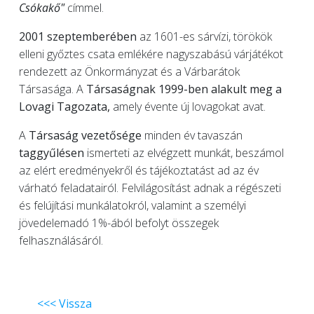
Csókakő"
címmel.
2001 szeptemberében
az 1601-es sárvízi, törökök
elleni győztes csata emlékére nagyszabású várjátékot
rendezett az Önkormányzat és a Várbarátok
Társasága. A
Társaságnak 1999-ben alakult meg a
Lovagi Tagozata,
amely évente új lovagokat avat.
A
Társaság vezetősége
minden év tavaszán
taggyűlésen
ismerteti az elvégzett munkát, beszámol
az elért eredményekről és tájékoztatást ad az év
várható feladatairól. Felvilágosítást adnak a régészeti
és felújítási munkálatokról, valamint a személyi
jövedelemadó 1%-ából befolyt összegek
felhasználásáról.
<<< Vissza